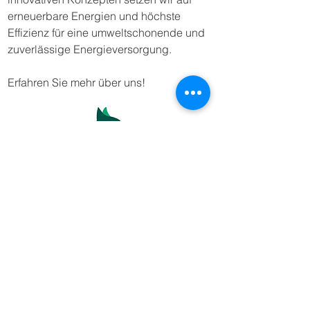
erneuerbare Energien und höchste
Effizienz für eine umweltschonende und
zuverlässige Energieversorgung.
Erfahren Sie mehr über uns!
Über uns
Gerne beraten wir Sie auch
umfassend bei Ihnen vor Ort.
Interesse? Dann melden Sie sich einfach
zur direkten Terminabsprache
.