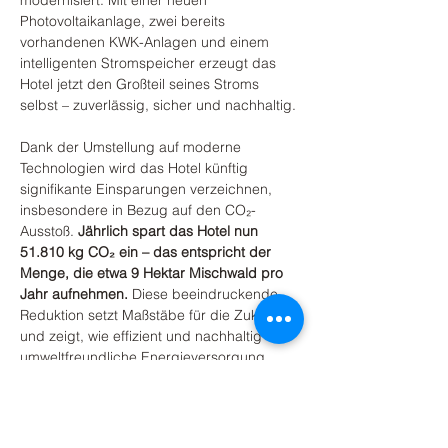
Photovoltaikanlage, zwei bereits 
vorhandenen KWK-Anlagen und einem 
intelligenten Stromspeicher erzeugt das 
Hotel jetzt den Großteil seines Stroms 
selbst – zuverlässig, sicher und nachhaltig.
Dank der Umstellung auf moderne 
Technologien wird das Hotel künftig 
signifikante Einsparungen verzeichnen, 
insbesondere in Bezug auf den CO₂-
Ausstoß. 
Jährlich spart das Hotel nun 
51.810 kg CO₂ ein – das entspricht der 
Menge, die etwa 9 Hektar Mischwald pro 
Jahr aufnehmen.
 Diese beeindruckende 
Reduktion setzt Maßstäbe für die Zukunft 
und zeigt, wie effizient und nachhaltig eine 
umweltfreundliche Energieversorgung 
gestaltet werden kann.
Am 
02. November 2024 von 10:00 bis 
12:00 Uhr
 haben Sie die exklusive 