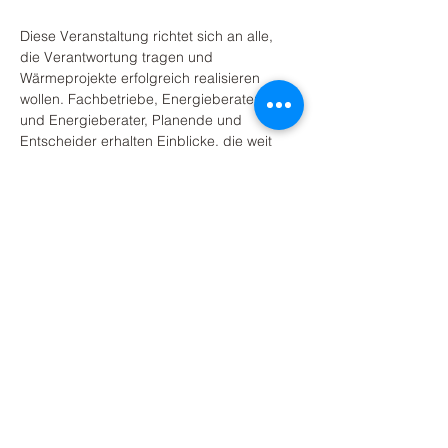
Diese Veranstaltung richtet sich an alle, 
die Verantwortung tragen und 
Wärmeprojekte erfolgreich realisieren 
wollen. Fachbetriebe, Energieberaterinnen 
und Energieberater, Planende und 
Entscheider erhalten Einblicke, die weit 
über technische Grundlagen hinausgehen. 
Es geht darum, wie…
Mehr anzeigen
Abonnieren Sie unseren Newsletter.
Newsletter abonnieren