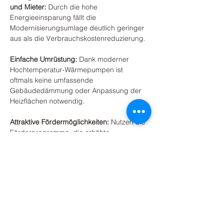
und Mieter:
 Durch die hohe 
Energieeinsparung fällt die 
Modernisierungsumlage deutlich geringer 
aus als die Verbrauchskostenreduzierung.
Einfache Umrüstung:
 Dank moderner 
Hochtemperatur-Wärmepumpen ist 
oftmals keine umfassende 
Gebäudedämmung oder Anpassung der 
Heizflächen notwendig.
Attraktive Fördermöglichkeiten:
 Nutzen Sie 
Förderprogramme, die erhöhte 
Modernisierungsumlage von 10% für 
unsere Lösung und mögliche 
Steuervorteile zur Refinanzierung Ihrer 
Investition.
Mehr anzeigen